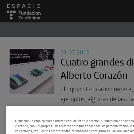
ESPACIO
#
31.07.2015
Cuatro grandes d
Alberto Corazón
El Equipo Educativo repasa, 
ejemplos, algunas de las cl
imprescindibles para visitar
que el Espacio Fundación T
Fundación Telefónica puede utilizar, en función de la sección, subdominio o apartad
visitando, cookies propias y de terceros para fines analíticos, de personalización, vi
dedicado a Alberto Corazón.
de entradas, etc. Puedes aceptar todas, rechazarlas o configurar su uso individualme