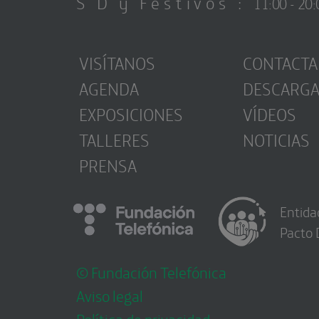
S D y Festivos :
11:00 - 20:
VISÍTANOS
CONTACTA
AGENDA
DESCARG
EXPOSICIONES
VÍDEOS
TALLERES
NOTICIAS
PRENSA
Entida
Pacto 
© Fundación Telefónica
Aviso legal
Política de privacidad