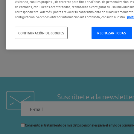
Organización Internacional 
visitando, cookies propias y de terceros para fines analíticos, de personalización, vi
de entradas, etc. Puedes aceptar todas, rechazarlas o configurar su uso individualme
Migraciones, hemos acogid
correspondiente. Además, podrás revocar tu consentimiento en cualquier momento 
configuración. Si deseas obtener información más detallada, consulta nuestra
polí
redondas: una centrada en 
artificial y la otra en el uso
CONFIGURACIÓN DE COOKIES
RECHAZAR TODAS
el emprendimiento.
Suscríbete a la newslette
Consiento el tratamiento de mis datos personales para el envío de comuni