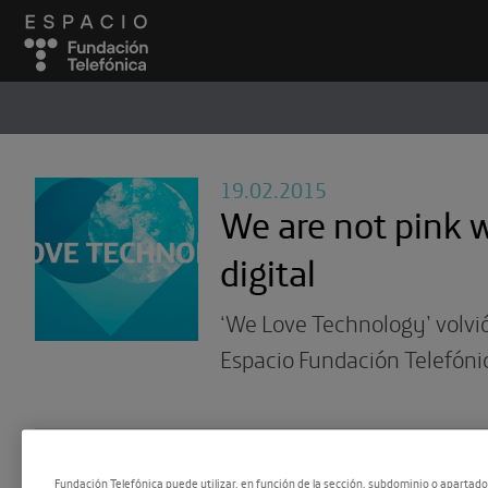
ESPACIO
#
19.02.2015
We are not pink 
digital
‘We Love Technology’ volvi
Espacio Fundación Telefóni
Fundación Telefónica puede utilizar, en función de la sección, subdominio o apartad