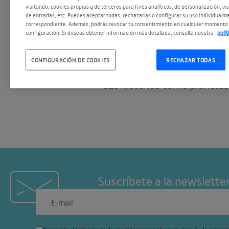
Mujeres en mund
visitando, cookies propias y de terceros para fines analíticos, de personalización, vi
de entradas, etc. Puedes aceptar todas, rechazarlas o configurar su uso individualme
hombres
correspondiente. Además, podrás revocar tu consentimiento en cualquier momento 
configuración. Si deseas obtener información más detallada, consulta nuestra
polí
Cuatro mujeres de diferent
CONFIGURACIÓN DE COOKIES
RECHAZAR TODAS
compartirán su experiencia
sus historias como pionera
Suscríbete a la newslette