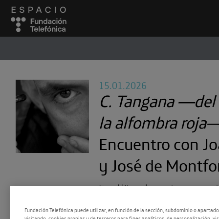
ESPACIO
#
15.01.2026
C. Tangana —del 
la alfombra roja
Encuentro con Jo
y José de Montfo
En el libro, los autores con
que reúne ensayos y sembl
Fundación Telefónica puede utilizar, en función de la sección, subdominio o apartad
visitando, cookies propias y de terceros para fines analíticos, de personalización, vi