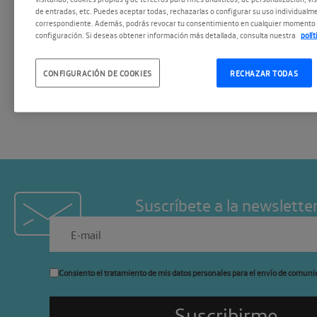
exploran con detalle las múl
de entradas, etc. Puedes aceptar todas, rechazarlas o configurar su uso individualme
este creador, desvelando su
correspondiente. Además, podrás revocar tu consentimiento en cualquier momento 
configuración. Si deseas obtener información más detallada, consulta nuestra
polí
reencarnaciones artísticas 
más inesperadas.
CONFIGURACIÓN DE COOKIES
RECHAZAR TODAS
Suscríbete a la newslette
Consiento el tratamiento de mis datos personales para el envío de comuni