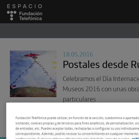
ESPACIO
#
18.05.2016
Postales desde R
Celebramos el Día Internaci
Museos 2016 con unas obr
particulares
Fundación Telefónica puede utilizar, en función de la sección, subdominio o apartad
visitando, cookies propias y de terceros para fines analíticos, de personalización, vi
de entradas, etc. Puedes aceptar todas, rechazarlas o configurar su uso individualme
correspondiente. Además, podrás revocar tu consentimiento en cualquier momento 
configuración. Si deseas obtener información más detallada, consulta nuestra
polí