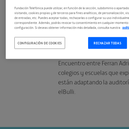
Fundación Telefónica puede utilizar, en función de la sección, subdominio o apartad
visitando, cookies propias y de terceros para fines analíticos, de personalización, vi
de entradas, etc. Puedes aceptar todas, rechazarlas o configurar su uso individualme
correspondiente. Además, podrás revocar tu consentimiento en cualquier momento 
13.02.2015
configuración. Si deseas obtener información más detallada, consulta nuestra
polí
Manos a la obra: 
CONFIGURACIÓN DE COOKIES
RECHAZAR TODAS
encuentro con Fe
Encuentro entre Ferran Adri
colegios y escuelas que ex
están adaptando la auditorí
elBulli.