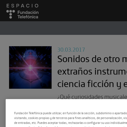
ESPACIO
#
30.03.2017
Sonidos de otro 
extraños instrum
ciencia ficción y e
¿Qué curiosidades musical
tras multitud de célebres (y
Fundación Telefónica puede utilizar, en función de la sección, subdominio o apartad
bandas sonoras?
visitando, cookies propias y de terceros para fines analíticos, de personalización, vi
de entradas, etc. Puedes aceptar todas, rechazarlas o configurar su uso individualme