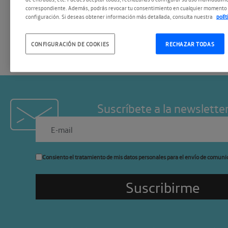
correspondiente. Además, podrás revocar tu consentimiento en cualquier momento 
letras en español sino del
configuración. Si deseas obtener información más detallada, consulta nuestra
polí
CONFIGURACIÓN DE COOKIES
RECHAZAR TODAS
Suscríbete a la newslette
Consiento el tratamiento de mis datos personales para el envío de comuni