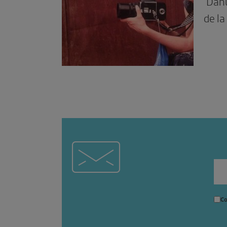
‘Danu
de la
Co