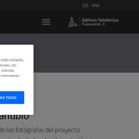
ENG
 estás visitando,
tradas, etc.
e. Además,
r información
TAR TODAS
anubio’
o las fotógrafas del proyecto