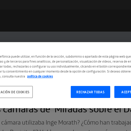
efónica puede utilizar, en función de la sección, subdominio o apartado de esta página web que
as y de terceros para fines analíticos, de personalización, visualización de vídeos, reserva de en
r todas, rechazarlas o configurar su uso individualmente, clicando en el botón correspondient
r tu consentimiento en cualquier momento desde la opción de configuración. Si deseas obtene
, consulta nuestra
política de cookies
ACIÓN DE COOKIES
RECHAZAR TODAS
ACEP
6.2016
 cámaras de ‘Miradas sobre el D
cámara utilizaba Inge Morath? ¿Cómo han trabajad