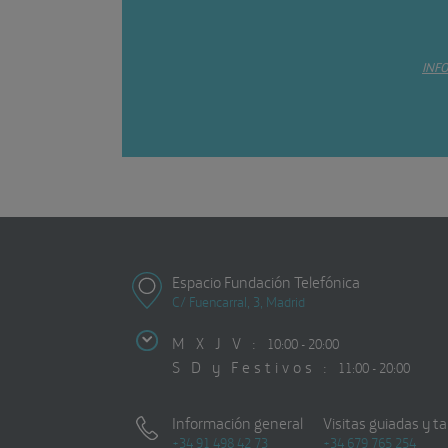
INF
Espacio Fundación Telefónica
C/ Fuencarral, 3, Madrid
M X J V :
10:00 - 20:00
S D y Festivos :
11:00 - 20:00
Información general
Visitas guiadas y ta
+34 91 498 42 73
+34 679 765 254