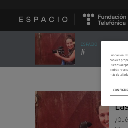
ESPACIO
#
Fundación Tel
cookies propi
Puedes acepta
podrás revoca
más detallada
CONFIGUR
16.0
Las
¿Qué 