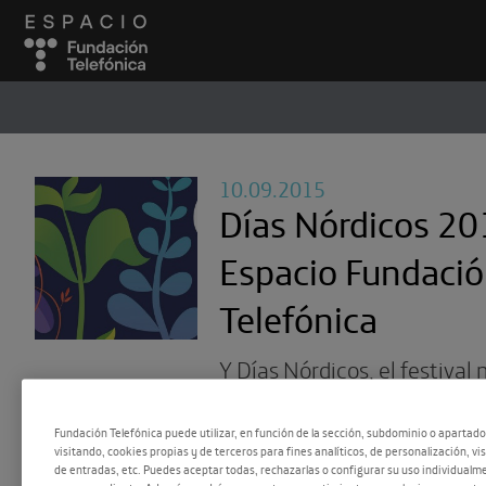
ESPACIO
#
10.09.2015
Días Nórdicos 20
Espacio Fundaci
Telefónica
Y Días Nórdicos, el festival 
cultura nórdica en España 
Fundación Telefónica puede utilizar, en función de la sección, subdominio o apartad
regresó al Espacio.
visitando, cookies propias y de terceros para fines analíticos, de personalización, vi
de entradas, etc. Puedes aceptar todas, rechazarlas o configurar su uso individualme