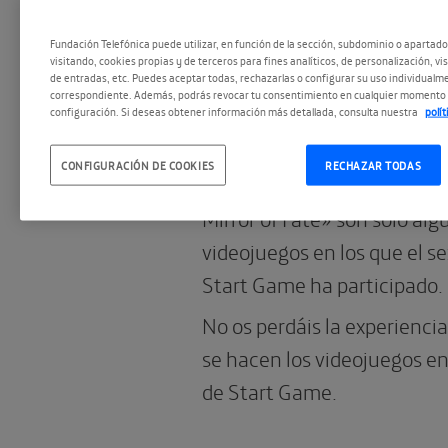
Fundación Telefónica puede utilizar, en función de la sección, subdominio o apartad
10.06.2013
visitando, cookies propias y de terceros para fines analíticos, de personalización, vi
de entradas, etc. Puedes aceptar todas, rechazarlas o configurar su uso individualme
José Luis Márque
correspondiente. Además, podrás revocar tu consentimiento en cualquier momento 
configuración. Si deseas obtener información más detallada, consulta nuestra
polí
ponente de Star
CONFIGURACIÓN DE COOKIES
RECHAZAR TODAS
Títulos como «Castlevania 
Mirror of Fate» son sólo alg
videojuegos en los que el s
Start Game ha participado.
No os perdáis la experienc
se hacen los videojuegos en
de Start Game.