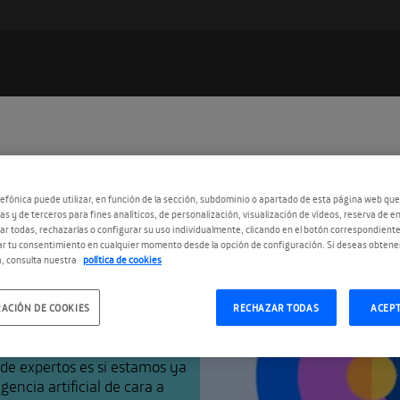
Suscríbete a
enlightED
Utiliza cualquiera de tus clietes favoritos para recibir los
efónica puede utilizar, en función de la sección, subdominio o apartado de esta página web que
nuevos episodios al instante.
as y de terceros para fines analíticos, de personalización, visualización de vídeos, reserva de en
r todas, rechazarlas o configurar su uso individualmente, clicando en el botón correspondient
rramientas
r tu consentimiento en cualquier momento desde la opción de configuración. Si deseas obtene
, consulta nuestra
política de cookies
ra la próxima
ACIÓN DE COOKIES
RECHAZAR TODAS
ACEP
l de expertos es si estamos ya
encia artificial de cara a