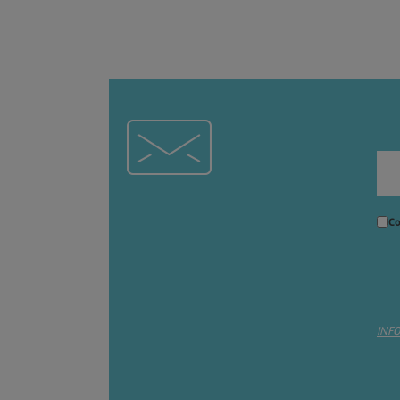
Co
INF