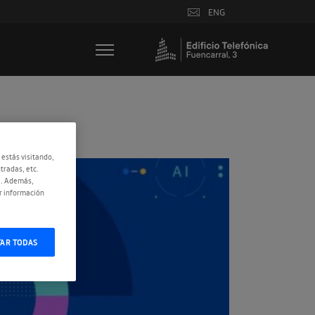
ENG
 estás visitando,
tradas, etc.
e. Además,
r información
TAR TODAS