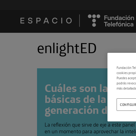
enlightED
Fundación Tel
cookies propi
Puedes acepta
Cuáles son las he
podrás revoca
más detallada
básicas de la IA pa
generación digital
CONFIGUR
La reflexión que sirve de eje a este pane
en un momento para aprovechar la intelig