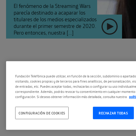
El fenómeno de la Streaming Wars
parecía destinado a acaparar los
titulares de los medios especializados
durante el primer semestre de 2020.
Pero entonces, nuestra [...]
Fundación Telefónica puede utilizar, en función de la sección, subdominio o apartad
visitando, cookies propias y de terceros para fines analíticos, de personalización, vi
de entradas, etc. Puedes aceptar todas, rechazarlas o configurar su uso individualme
correspondiente. Además, podrás revocar tu consentimiento en cualquier momento 
configuración. Si deseas obtener información más detallada, consulta nuestra
polí
#EspacioPodc
SEGUIR
CONFIGURACIÓN DE COOKIES
RECHAZAR TODAS
#Repensando