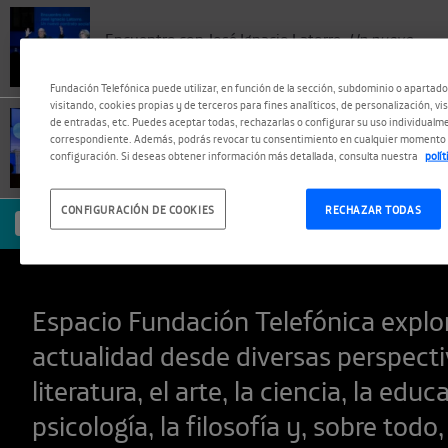
Encuentro con José Ignacio Latorre.
Un nuevo
contrato social
Fundación Telefónica puede utilizar, en función de la sección, subdominio o apartad
visitando, cookies propias y de terceros para fines analíticos, de personalización, vi
de entradas, etc. Puedes aceptar todas, rechazarlas o configurar su uso individualme
Tech & Society. Iyad Rahwan
correspondiente. Además, podrás revocar tu consentimiento en cualquier momento 
configuración. Si deseas obtener información más detallada, consulta nuestra
polí
CONFIGURACIÓN DE COOKIES
RECHAZAR TODAS
SUSCRÍBETE
Espacio Fundación Telefónica explor
actualidad desde diversas perspect
literatura, el arte, la ciencia, la educ
psicología, la filosofía y, sobre todo,