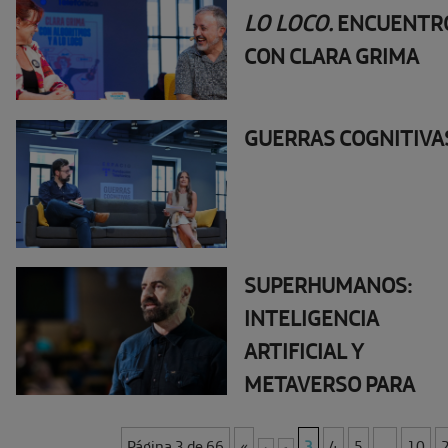
LO LOCO.
ENCUENTR
CON CLARA GRIMA
GUERRAS COGNITIVA
SUPERHUMANOS:
INTELIGENCIA
ARTIFICIAL Y
METAVERSO PARA
EMPODERAR A LAS
Página 3 de 66
«
3
4
5
...
10