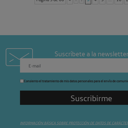
PERSONAS
1
2
Suscríbete a la newslette
Consiento el tratamiento de mis datos personales para el envío de comuni
INFORMACIÓN BÁSICA SOBRE PROTECCIÓN DE DATOS DE CARÁCTE