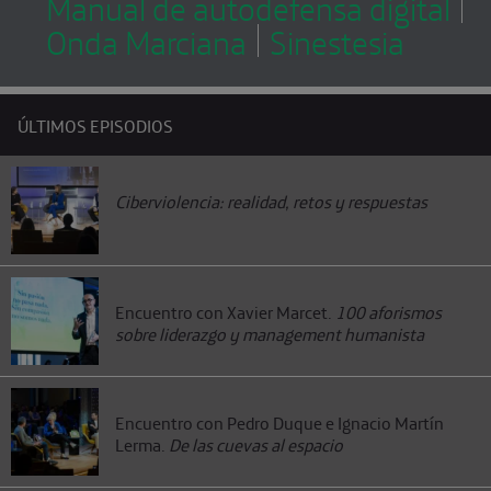
Manual de autodefensa digital
TELEFÓNICA
Onda Marciana
Sinestesia
ÚLTIMOS EPISODIOS
Ciberviolencia: realidad, retos y respuestas
Encuentro con Xavier Marcet.
100 aforismos
sobre liderazgo y management humanista
Encuentro con Pedro Duque e Ignacio Martín
Lerma.
De las cuevas al espacio