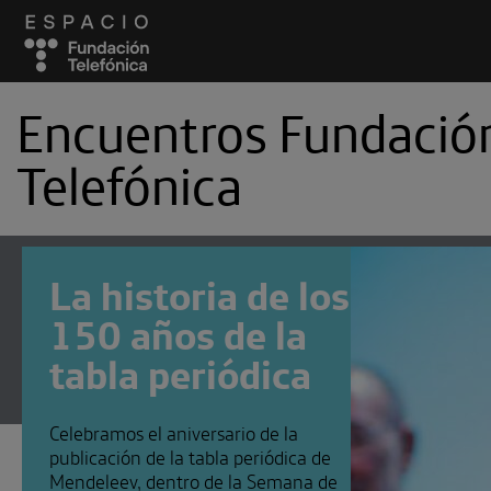
Encuentros Fundació
Telefónica
Podcast
Cambia el chip
Curiosi
La historia de los
El futuro que queremos
enlight
150 años de la
Manual de autodefensa digital
tabla periódica
Onda Marciana
Sinestesia
Suscríbete a
Encuentros Fundación Tel
Celebramos el aniversario de la
Utiliza cualquiera de tus clietes fav
publicación de la tabla periódica de
Mendeleev, dentro de la Semana de
recibir los nuevos episodios al insta