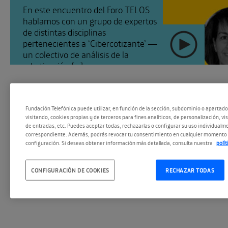
En este encuentro del Foro TELOS
hablamos con un grupo de expertos
de distintas disciplinas
pertenecientes a ‘Cibercotizante’ —
un colectivo de análisis de la
robotización [...]
Fundación Telefónica puede utilizar, en función de la sección, subdominio o apartad
visitando, cookies propias y de terceros para fines analíticos, de personalización, vi
de entradas, etc. Puedes aceptar todas, rechazarlas o configurar su uso individualme
correspondiente. Además, podrás revocar tu consentimiento en cualquier momento 
configuración. Si deseas obtener información más detallada, consulta nuestra
polí
#EspacioPodc
CONFIGURACIÓN DE COOKIES
RECHAZAR TODAS
SEGUIR