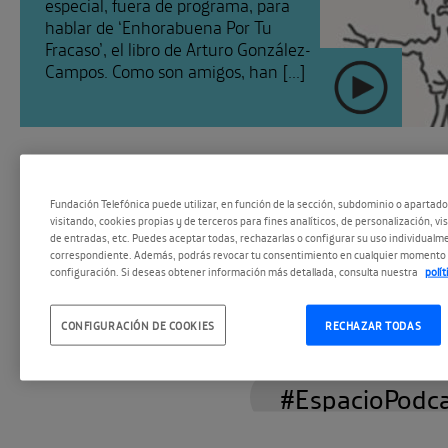
especial, fuera de programa, para
hablar de ‘Enhorabuena Por Tu
Fracaso’, el libro de Arturo González-
Campos. Como son amigos, han [...]
Fundación Telefónica puede utilizar, en función de la sección, subdominio o apartad
visitando, cookies propias y de terceros para fines analíticos, de personalización, vi
de entradas, etc. Puedes aceptar todas, rechazarlas o configurar su uso individualme
correspondiente. Además, podrás revocar tu consentimiento en cualquier momento 
configuración. Si deseas obtener información más detallada, consulta nuestra
polí
CONFIGURACIÓN DE COOKIES
RECHAZAR TODAS
#Enhorabuena
SEGUIR
#EspacioPodc