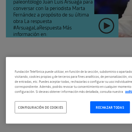
paleontólogo Juan Luis Arsuaga para
conversar con la periodista Marta
Fernández a propósito de su última
obra La respuesta
#ArsuagaLaRespuesta Más
información en:
https://espacio.fundaciontelefonica.com/evento/encue
arsuaga-la-respuesta/ Puedes [...]
Fundación Telefónica puede utilizar, en función de la sección, subdominio o apartad
visitando, cookies propias y de terceros para fines analíticos, de personalización, vi
de entradas, etc. Puedes aceptar todas, rechazarlas o configurar su uso individualme
correspondiente. Además, podrás revocar tu consentimiento en cualquier momento 
configuración. Si deseas obtener información más detallada, consulta nuestra
polí
#EspacioPodc
SEGUIR
CONFIGURACIÓN DE COOKIES
RECHAZAR TODAS