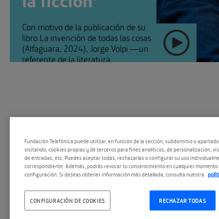
Con motivo de la publicación de su
libro La invención de todas las cosas
(Alfaguara, 2024), Jorge Volpi —un
referente de la literatura
contemporánea, galardonado [...]
Fundación Telefónica puede utilizar, en función de la sección, subdominio o apartad
visitando, cookies propias y de terceros para fines analíticos, de personalización, vi
de entradas, etc. Puedes aceptar todas, rechazarlas o configurar su uso individualme
#EspacioPodc
SEGUIR
correspondiente. Además, podrás revocar tu consentimiento en cualquier momento 
configuración. Si deseas obtener información más detallada, consulta nuestra
polí
CONFIGURACIÓN DE COOKIES
RECHAZAR TODAS