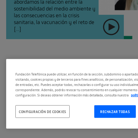
abordamos la relación entre la
sostenibilidad del medio ambiente y
las consecuencias en la crisis
sanitaria, la vacunación y el reto de
[...]
Fundación Telefónica puede utilizar, en función de la sección, subdominio o apartad
visitando, cookies propias y de terceros para fines analíticos, de personalización, vi
de entradas, etc. Puedes aceptar todas, rechazarlas o configurar su uso individualme
correspondiente. Además, podrás revocar tu consentimiento en cualquier momento 
configuración. Si deseas obtener información más detallada, consulta nuestra
polí
#EspacioPodc
SEGUIR
CONFIGURACIÓN DE COOKIES
RECHAZAR TODAS
#Repensando