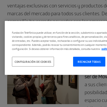
ventajas exclusivas con servicios y productos d
marcas del mercado para todos sus clientes. De
compañía ha cerrado acuerdos con las empres
importantes de cada sector (energía, ocio, mod
Fundación Telefónica puede utilizar, en función de la sección, subdominio o apartad
hostelería, y otros) para premiar la fidelidad de
visitando, cookies propias y de terceros para fines analíticos, de personalización, vi
de entradas, etc. Puedes aceptar todas, rechazarlas o configurar su uso individualme
un trato preferencial.
correspondiente. Además, podrás revocar tu consentimiento en cualquier momento 
configuración. Si deseas obtener información más detallada, consulta nuestra
polí
El Espacio
CONFIGURACIÓN DE COOKIES
RECHAZAR TODAS
Telefónic
ser de Mov
a sus clien
posibilida
espacio cu