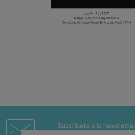
datafilm nº1 a 2007
© Ryoji Ikeda Foto de Ryuichi Maruo
Cortesía de Yamaguchi Center for Arts and Media YCAM
Suscríbete a la newslette