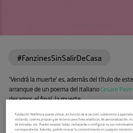
#FanzinesSinSalirDeCasa
‘Vendrá la muerte’ es, además del título de este
arranque de un poema del italiano
Cesare Pave
desamor, el final, la muerte.
Fundación Telefónica puede utilizar, en función de la sección, subdominio o apartad
La editora
Andrea Galaxina
aborda en esta publ
visitando, cookies propias y de terceros para fines analíticos, de personalización, vi
de entradas, etc. Puedes aceptar todas, rechazarlas o configurar su uso individualme
sentimientos como la
soledad, el miedo y la de
correspondiente. Además, podrás revocar tu consentimiento en cualquier momento 