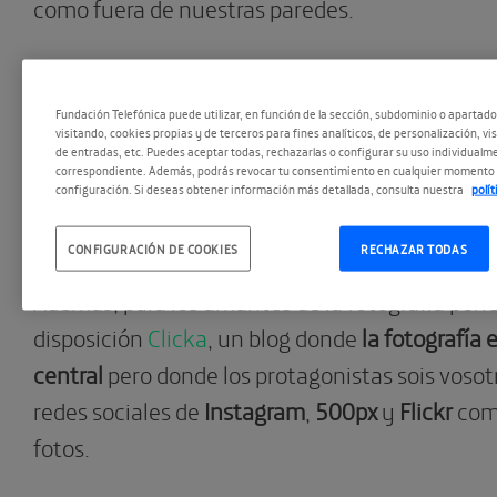
como fuera de nuestras paredes.
Para aquellos que no podáis visitar nuestro espa
en la Gran Vía de Madrid, nace
Participa
,
una zo
Fundación Telefónica puede utilizar, en función de la sección, subdominio o apartad
visitando, cookies propias y de terceros para fines analíticos, de personalización, vi
tendréis acceso a concursos, eventos en la red,
de entradas, etc. Puedes aceptar todas, rechazarlas o configurar su uso individualme
correspondiente. Además, podrás revocar tu consentimiento en cualquier momento 
publicación de fotografías y un sinfín de activi
configuración. Si deseas obtener información más detallada, consulta nuestra
polí
desde vuestros
smartphones
,
tablets y ordena
CONFIGURACIÓN DE COOKIES
RECHAZAR TODAS
Además, para los amantes de la fotografía pon
disposición
Clicka
, un blog donde
la fotografía 
central
pero donde los protagonistas sois vosotr
redes sociales de
Instagram
,
500px
y
Flickr
comp
fotos.