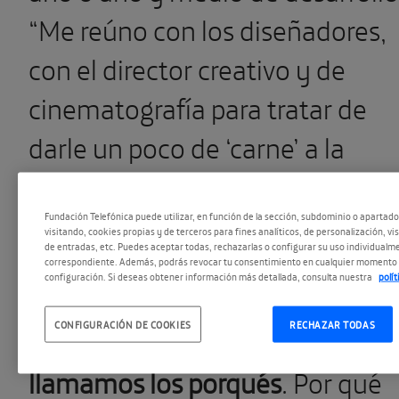
“Me reúno con los diseñadores,
con el director creativo y de
cinematografía para tratar de
darle un poco de ‘carne’ a la
mecánica del juego. Cuando la
historia está un poco
Fundación Telefónica puede utilizar, en función de la sección, subdominio o apartad
visitando, cookies propias y de terceros para fines analíticos, de personalización, vi
de entradas, etc. Puedes aceptar todas, rechazarlas o configurar su uso individualme
desarrollada,
trato de rellenar e
correspondiente. Además, podrás revocar tu consentimiento en cualquier momento 
configuración. Si deseas obtener información más detallada, consulta nuestra
polí
esqueleto básico que ya existe 
CONFIGURACIÓN DE COOKIES
RECHAZAR TODAS
responder a preguntas que
llamamos los porqués
. Por qué