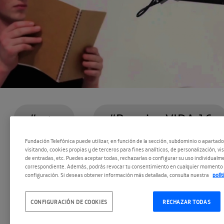
#arte
#Premios VIDA 16
Fundación Telefónica puede utilizar, en función de la sección, subdominio o apartad
visitando, cookies propias y de terceros para fines analíticos, de personalización, vi
#VIDA 16
de entradas, etc. Puedes aceptar todas, rechazarlas o configurar su uso individualme
correspondiente. Además, podrás revocar tu consentimiento en cualquier momento 
configuración. Si deseas obtener información más detallada, consulta nuestra
polí
La obra neozelandesa
Pinokio
, de Adam Ben-D
CONFIGURACIÓN DE COOKIES
RECHAZAR TODAS
Zhou ha sido escogida por los usuarios como g
Especial del Público de VIDA 16.0. La dotación