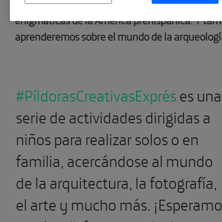
cultura Nasca, una de las culturas más import
enigmáticas de la América prehispánica. Y tam
aprenderemos sobre el mundo de la arqueologí
#PíldorasCreativasExprés
es una
serie de actividades dirigidas a
niños para realizar solos o en
familia, acercándose al mundo
de la arquitectura, la fotografía,
el arte y mucho más. ¡Esperam