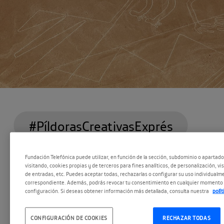
#PíldorasCreativasExprés
Fundación Telefónica puede utilizar, en función de la sección, subdominio o apartad
¿Quienes eran los Nasca? ¿Cómo conseguían viv
visitando, cookies propias y de terceros para fines analíticos, de personalización, vi
de entradas, etc. Puedes aceptar todas, rechazarlas o configurar su uso individualme
de piedras? ¿De qué se alimentaban? En esta pí
correspondiente. Además, podrás revocar tu consentimiento en cualquier momento 
configuración. Si deseas obtener información más detallada, consulta nuestra
polí
exprés te lo contamos todo sobre los Nasca. A
recuperar la simbología y el significado de los d
CONFIGURACIÓN DE COOKIES
RECHAZAR TODAS