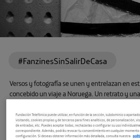
#FanzinesSinSalirDeCasa
Versos y fotografía se unen y entrelazan en est
concebido un viaje a Noruega. Un retrato y una 
frío (¿interior? ¿exterior?) y sobre cómo los via
nos transforman.
Fundación Telefónica puede utilizar, en función de la sección, subdominio o apartad
visitando, cookies propias y de terceros para fines analíticos, de personalización, vi
de entradas, etc. Puedes aceptar todas, rechazarlas o configurar su uso individualme
correspondiente. Además, podrás revocar tu consentimiento en cualquier momento 
Un trabajo de
Andrea Galaxina
, referente en nu
configuración. Si deseas obtener información más detallada, consulta nuestra
polí