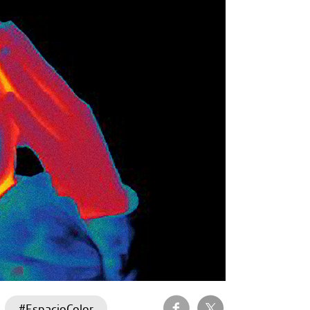
#EspacioColor