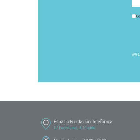
Co
INF
Espacio Fundación Telefónica
C/ Fuencarral, 3, Madrid
M X J V :