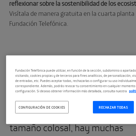
reflexionar sobre la sostenibilidad de los ecos
Visítala de manera gratuita en la cuarta planta
Fundación Telefónica.
Algunas curiosidades sobre las
ballenas
Fundación Telefónica puede utilizar, en función de la sección, subdominio o apartad
visitando, cookies propias y de terceros para fines analíticos, de personalización, vi
de entradas, etc. Puedes aceptar todas, rechazarlas o configurar su uso individualme
correspondiente. Además, podrás revocar tu consentimiento en cualquier momento 
configuración. Si deseas obtener información más detallada, consulta nuestra
polí
Si bien las ballenas son
CONFIGURACIÓN DE COOKIES
RECHAZAR TODAS
mundialmente conocidas por s
tamaño colosal, hay muchas