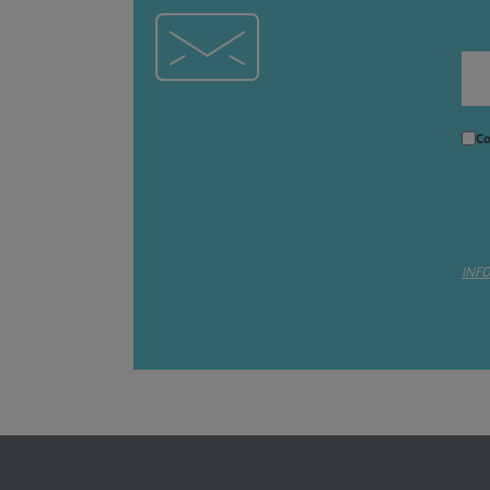
Co
INF