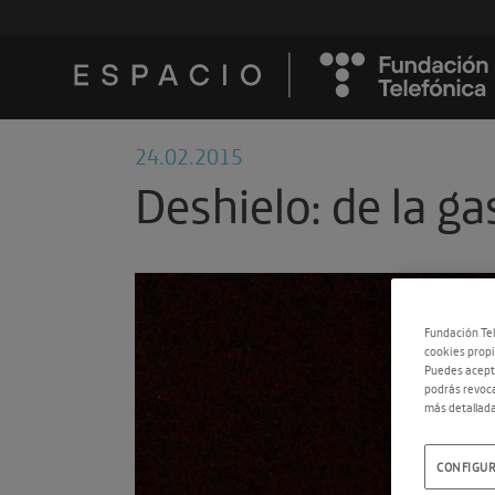
24.02.2015
Deshielo: de la g
Fundación Tel
cookies propi
Puedes acepta
podrás revoca
más detallada
CONFIGUR