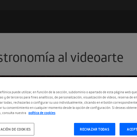
astronomía al videoarte
efónica puede utilizar, en función de la sección, subdominio o apartado de esta página web que
as y de terceros para fines analíticos, de personalización, visualización de vídeos, reserva de en
r todas, rechazarlas o configurar su uso individualmente, clicando en el botón correspondient
r tu consentimiento en cualquier momento desde la opción de configuración. Si deseas obtene
, consulta nuestra
política de cookies
ACIÓN DE COOKIES
RECHAZAR TODAS
ACEP