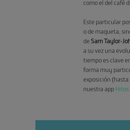
como el del café d
Este particular p
o de maqueta, sin
de
Sam Taylor-J
a su vez una evolu
tiempo es clave en
forma muy particul
exposición (hasta
nuestra app
Hitos