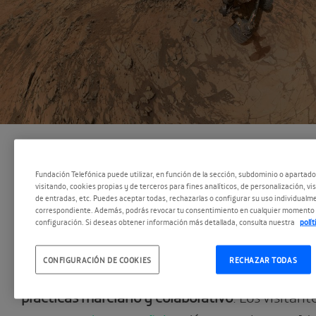
Fundación Telefónica puede utilizar, en función de la sección, subdominio o apartad
visitando, cookies propias y de terceros para fines analíticos, de personalización, vi
de entradas, etc. Puedes aceptar todas, rechazarlas o configurar su uso individualme
correspondiente. Además, podrás revocar tu consentimiento en cualquier momento 
configuración. Si deseas obtener información más detallada, consulta nuestra
polí
Has llegado al lugar adecuado para aportar tu g
evitar que en el futuro se repitan en Marte los
CONFIGURACIÓN DE COOKIES
RECHAZAR TODAS
en la Tierra. Estás ante una especie de
tratado
prácticas marciano y colaborativo
. Los visitan