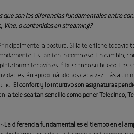
s que son las diferencias fundamentales entre cons
, Vine, o contenidos en
streaming
?
Principalmente la postura. Si la tele tiene todavía
odamente. Es tan tonto como eso. En cambio, con
 plataforma todavía está buscando su hueco. Las sm
ractividad están aproximándonos cada vez más a un 
echo.
El confort y lo intuitivo son asignaturas pend
en la tele sea tan sencillo como poner Telecinco, 
: «
La diferencia fundamental es el tiempo en el amp
 decidimos ver algo, y el tiempo que tenemos para