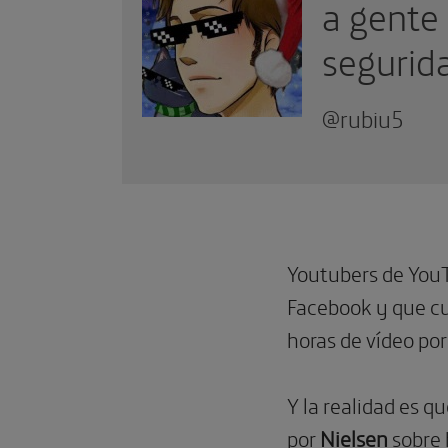
e
a gente 
segurida
@rubiu5
Youtubers de YouT
Facebook y que cu
horas de vídeo po
Y la realidad es q
por
Nielsen
sobre 