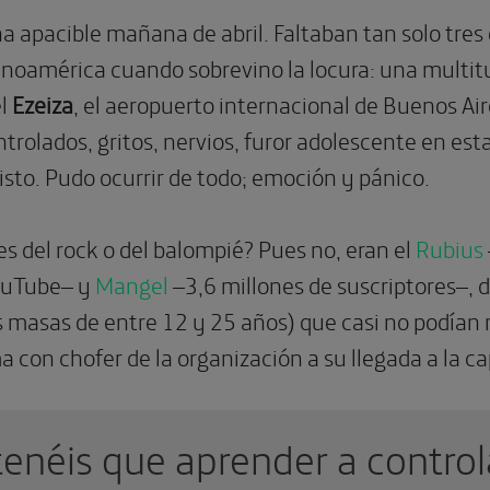
na apacible mañana de abril. Faltaban tan solo tres
noamérica cuando sobrevino la locura: una multit
el
Ezeiza
, el aeropuerto internacional de Buenos Aires
rolados, gritos, nervios, furor adolescente en est
isto. Pudo ocurrir de todo; emoción y pánico.
tes del rock o del balompié? Pues no, eran el
Rubius
YouTube– y
Mangel
–3,6 millones de suscriptores–, 
 masas de entre 12 y 25 años) que casi no podían re
 con chofer de la organización a su llegada a la ca
 tenéis que aprender a control