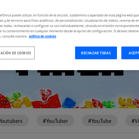
efónica puede utilizar, en función de la sección, subdominio o apartado de esta página web que
as y de terceros para fines analíticos, de personalización, visualización de vídeos, reserva de en
r todas, rechazarlas o configurar su uso individualmente, clicando en el botón correspondient
r tu consentimiento en cualquier momento desde la opción de configuración. Si deseas obtene
, consulta nuestra
política de cookies
ACIÓN DE COOKIES
RECHAZAR TODAS
ACEP
Youtubers
#YouTuber
#YouTube
#V