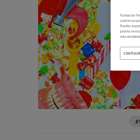
Fundación Tel
cookies propi
Puedes acepta
podrás revoca
más detallada
CONFIGUR
#