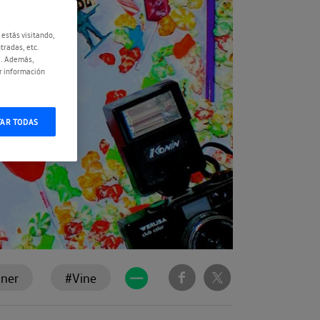
 estás visitando,
tradas, etc.
e. Además,
r información
TAR TODAS
iner
#Vine