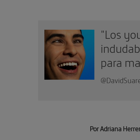
"Los you
 o
indudabl
para mal
@DavidSuarez
Por Adriana Herre