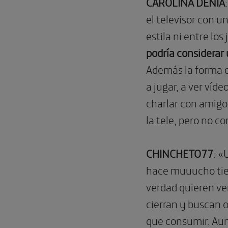
CAROLINA DENIA
el televisor con u
estila ni entre los
podría considerar 
Además la forma d
a jugar, a ver víd
charlar con amigo
la tele, pero no c
CHINCHETO77
: «
hace muuucho tiem
verdad quieren ver
cierran y buscan 
que consumir. Aun