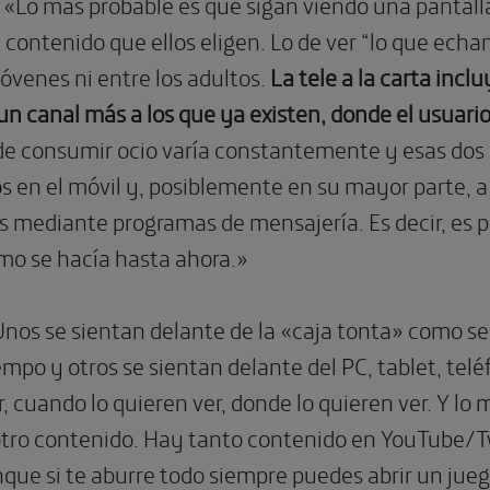
: «Lo más probable es que sigan viendo una pantall
n contenido que ellos eligen. Lo de ver “lo que echan
 jóvenes ni entre los adultos.
La tele a la carta inc
un canal más a los que ya existen, donde el usuario
e consumir ocio varía constantemente y esas dos
eos en el móvil y, posiblemente en su mayor parte, a
s mediante programas de mensajería. Es decir, es p
omo se hacía hasta ahora.»
Unos se sientan delante de la «caja tonta» como 
po y otros se sientan delante del PC, tablet, telé
, cuando lo quieren ver, donde lo quieren ver. Y lo 
otro contenido. Hay tanto contenido en YouTube/T
que si te aburre todo siempre puedes abrir un jueg