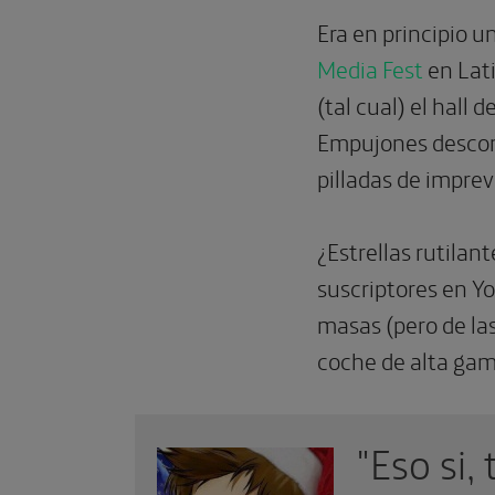
Era en principio u
Media Fest
en Lati
(tal cual) el hall d
Empujones descont
pilladas de imprev
¿Estrellas rutilan
suscriptores en 
masas (pero de las
coche de alta gama
sto
"Eso si,