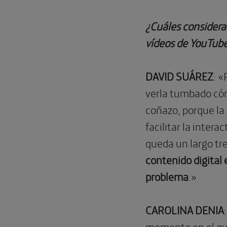
¿Cuáles considera
vídeos de YouTube
DAVID SUÁREZ
: «
verla tumbado cóm
coñazo, porque la
facilitar la inte
queda un largo tr
contenido digital 
problema
.»
CAROLINA DENIA
momento en el que