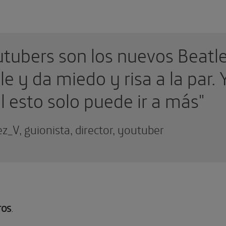
tubers son los nuevos Beatle
e y da miedo y risa a la par. 
 esto solo puede ir a más"
_V, guionista, director, youtuber
ros
.