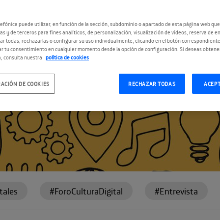
efónica puede utilizar, en función de la sección, subdominio o apartado de esta página web que
as y de terceros para fines analíticos, de personalización, visualización de vídeos, reserva de en
r todas, rechazarlas o configurar su uso individualmente, clicando en el botón correspondient
r tu consentimiento en cualquier momento desde la opción de configuración. Si deseas obtene
, consulta nuestra
política de cookies
ACIÓN DE COOKIES
RECHAZAR TODAS
ACEP
tales
#ForoCulturaDigital
#Entrevista