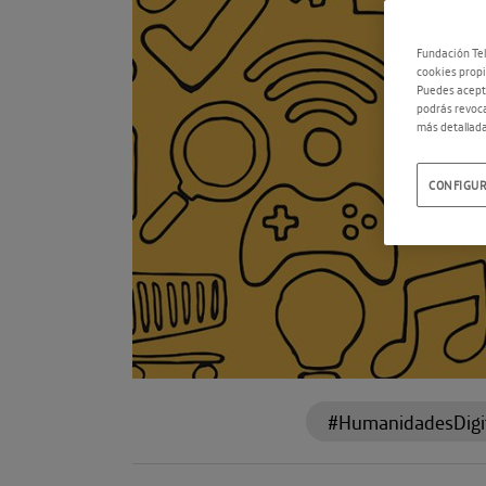
Fundación Tel
cookies propi
Puedes acepta
podrás revoca
más detallada
CONFIGUR
#HumanidadesDigi