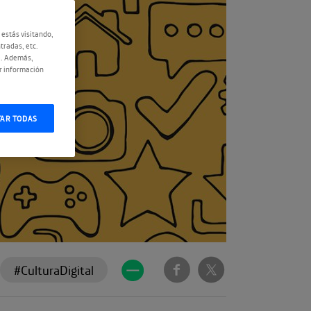
 estás visitando,
tradas, etc.
e. Además,
r información
TAR TODAS
#CulturaDigital