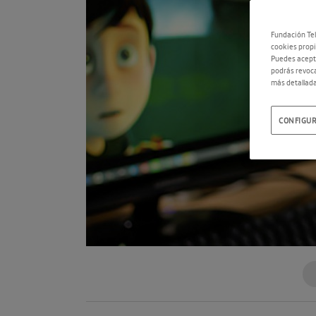
Fundación Tel
cookies propi
Puedes acepta
podrás revoca
más detallada
CONFIGUR