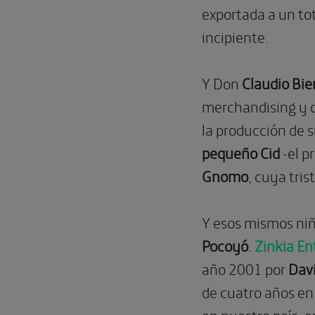
exportada a un tot
incipiente.
Y Don
Claudio Bie
merchandising y d
la producción de s
pequeño Cid
-el p
Gnomo
, cuya tri
Y esos mismos niñ
Pocoyó
.
Zinkia E
año 2001 por
Davi
de cuatro años en 
en nuestro país: e