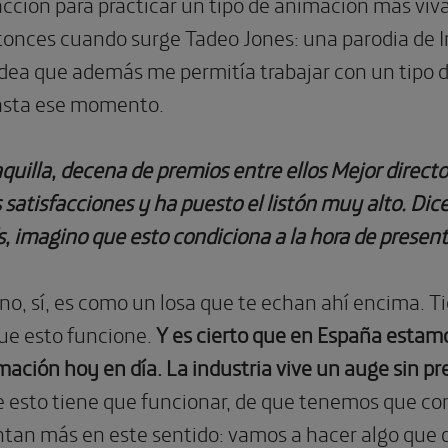
acción para practicar un tipo de animación más viv
tonces cuando surge Tadeo Jones: una parodia de 
dea que además me permitía trabajar con un tipo 
asta ese momento.
uilla, decena de premios entre ellos Mejor directo
satisfacciones y ha puesto el listón muy alto. Dic
s, imagino que esto condiciona a la hora de presen
o, sí, es como un losa que te echan ahí encima. Tie
ue esto funcione.
Y es cierto que en España estam
imación hoy en día. La industria vive un auge sin p
e esto tiene que funcionar, de que tenemos que co
ntan más en este sentido: vamos a hacer algo que