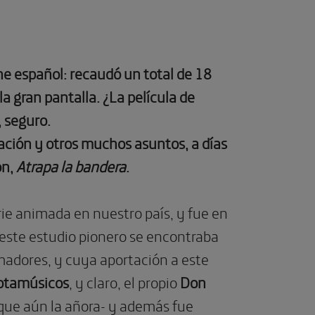
ine español: recaudó un total de 18
a gran pantalla. ¿La película de
, seguro.
mación y otros muchos asuntos, a días
ón,
Atrapa la bandera
.
rie animada en nuestro país, y fue en
 este estudio pionero se encontraba
madores, y cuya aportación a este
otamúsicos
, y
claro, el propio
Don
 -que aún la añora- y además fue