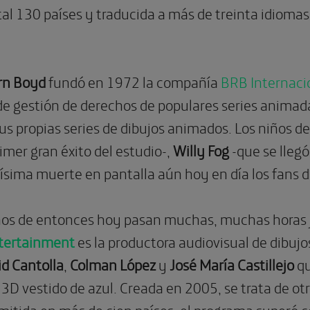
al 130 países y traducida a más de treinta idiomas
rn Boyd
fundó en 1972 la compañía
BRB Internaci
e gestión de derechos de populares series animada
us propias series de dibujos animados. Los niños d
rimer gran éxito del estudio-,
Willy Fog
-que se lleg
stísima muerte en pantalla aún hoy en día los fans 
os de entonces hoy pasan muchas, muchas horas ju
ntertainment
es la productora audiovisual de dibuj
d Cantolla
,
Colman López
y
José María Castillejo
qu
3D vestido de azul. Creada en 2005, se trata de otr
mitida en más de cien países, el programa superó co