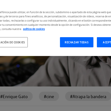
efónica puede utilizar, en función de la sección, subdominio o apartado de esta página web que
as y de terceros para fines analíticos, de personalización, visualización de vídeos, reserva de en
r todas, rechazarlas o configurar su uso individualmente, clicando en el botón correspondient
r tu consentimiento en cualquier momento desde la opción de configuración. Si deseas obtene
, consulta nuestra
política de cookies
ACIÓN DE COOKIES
RECHAZAR TODAS
ACEP
#Enrique Gato
#cine
#Atrapa la bandera