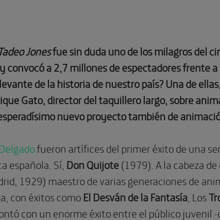
Tadeo Jones
fue sin duda uno de los milagros del c
y convocó a 2,7 millones de espectadores frente a l
vante de la historia de nuestro país? Una de ellas
que Gato, director del taquillero largo, sobre ani
 esperadísimo nuevo proyecto también de animaci
 Delgado
fueron artífices del primer éxito de una se
ca española. Sí,
Don Quijote
(1979). A la cabeza de
rid, 1929) maestro de varias generaciones de ani
va, con éxitos como
El Desván de la Fantasía
, Los
Tr
 contó con un enorme éxito entre el público juvenil