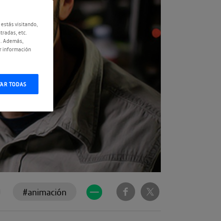
 estás visitando,
tradas, etc.
e. Además,
r información
TAR TODAS
#animación