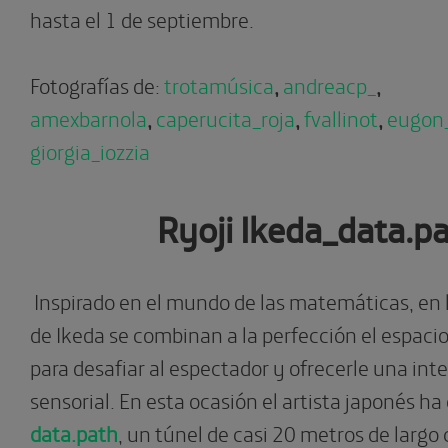
hasta el 1 de septiembre.
Fotografías de:
trotamúsica
,
andreacp_
,
amexbarnola
,
caperucita_roja
,
fvallinot
,
eugon_
giorgia_iozzia
Ryoji Ikeda_data.p
Inspirado en el mundo de las matemáticas, en 
de Ikeda se combinan a la perfección el espacio,
para desafiar al espectador y ofrecerle una int
sensorial. En esta ocasión el artista japonés ha
data.path
, un túnel de casi 20 metros de larg