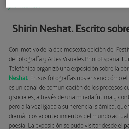
juliabvinhas
Shirin Neshat. Escrito sobr
Con motivo de la decimosexta edición del Festi
de Fotografía y Artes Visuales PhotoEspaña, F
Telefónica organizó una exposición sobre la ob
Neshat
. En sus fotografías nos enseñó cómo 
es un canal de comunicación de los procesos cul
y sociales, a través de una mirada íntima y cont
pero a la vez ligada a su herencia islámica, que
dramáticos acontecimientos del mundo actual a
poesía. La exposición se pudo visitar desde el p