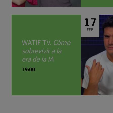
17
FEB
WATIF TV.
Cómo
sobrevivir a la
era de la IA
19:00