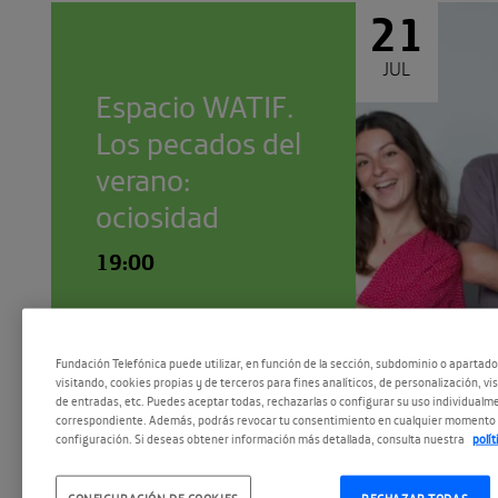
21
JUL
Espacio WATIF.
Los pecados del
verano:
ociosidad
19:00
Fundación Telefónica puede utilizar, en función de la sección, subdominio o apartad
visitando, cookies propias y de terceros para fines analíticos, de personalización, vi
15
de entradas, etc. Puedes aceptar todas, rechazarlas o configurar su uso individualme
correspondiente. Además, podrás revocar tu consentimiento en cualquier momento 
configuración. Si deseas obtener información más detallada, consulta nuestra
polí
JUL