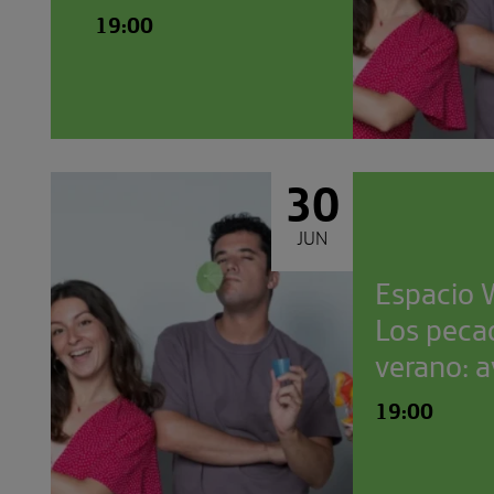
19:00
30
JUN
Espacio 
Los peca
verano: a
19:00