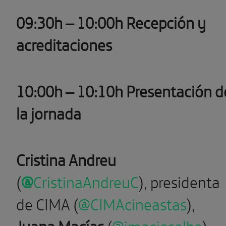
09:30h – 10:00h Recepción y
acreditaciones
10:00h – 10:10h Presentación d
la jornada
Cristina Andreu
(
@
CristinaAndreuC
), presidenta
de CIMA (
@CIMAcineastas
),
Juana Macías
(
@jmaciasalba
),