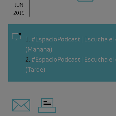
JUN
2019
1
.
#EspacioPodcast | Escucha el
(Mañana)
2
.
#EspacioPodcast | Escucha el
(Tarde)