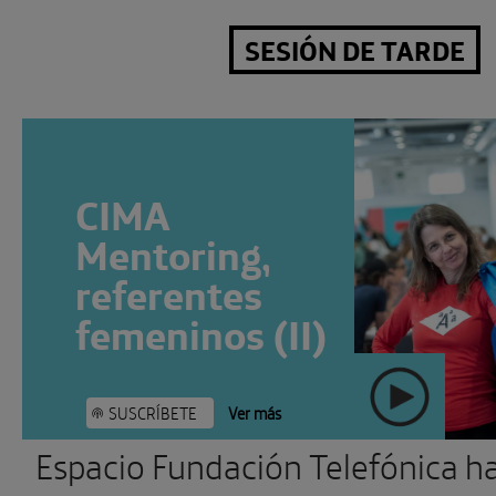
SESIÓN DE TARDE
CIMA
Mentoring,
referentes
femeninos (II)
SUSCRÍBETE
Ver más
Espacio
Fundación Telefónica h
" >