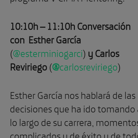
10:10h – 11:10h Conversación
con
Esther García
(
@
esterminiogarci
)
y Carlos
Reviriego
(
@
carlosreviriego
)
Esther García nos hablará de las
decisiones que ha ido tomando 
lo largo de su carrera, momento
complicados y de éxito y de tod