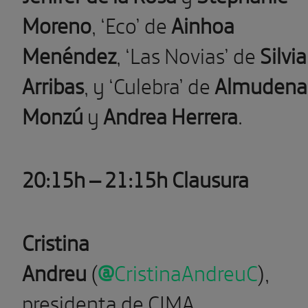
Moreno
, ‘Eco’ de
Ainhoa
Menéndez
, ‘Las Novias’ de
Silvia
Arribas
, y ‘Culebra’ de
Almudena
Monzú
y
Andrea Herrera
.
20:15h – 21:15h Clausura
Cristina
Andreu
(
@
CristinaAndreuC
),
presidenta de CIMA