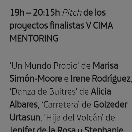
19h – 20:15h
Pitch
de los
proyectos finalistas V CIMA
MENTORING
‘Un Mundo Propio’ de
Marisa
Simón-Moore
e
Irene Rodríguez
‘Danza de Buitres’ de
Alicia
Albares
, ‘Carretera’ de
Goizeder
Urtasun
, ‘Hija del Volcán’ de
Jenifer de la Rosa
y
Stephanie