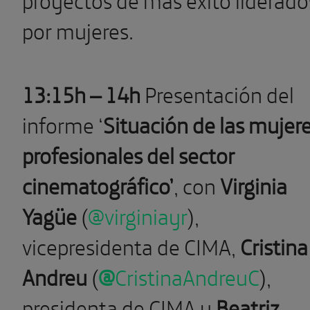
por mujeres.
13:15h – 14h
Presentación del
informe ‘
Situación de las mujer
profesionales del sector
cinematográfico’
, con
Virginia
Yagüe
(
@virginiayr
),
vicepresidenta de CIMA,
Cristina
Andreu
(
@
CristinaAndreuC
)
,
presidenta de CIMA y
Beatriz