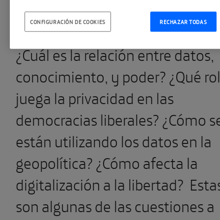
Blockchain Intelligence.
CONFIGURACIÓN DE COOKIES
RECHAZAR TODAS
¿Cuál es la relación entre datos,
conocimiento, y poder? ¿Qué ro
juega la privacidad en las
democracias liberales? ¿Cómo s
están utilizando los datos en la
geopolítica? ¿Cómo afecta la
digitalización a la libertad? Esta
son algunas de las cuestiones a