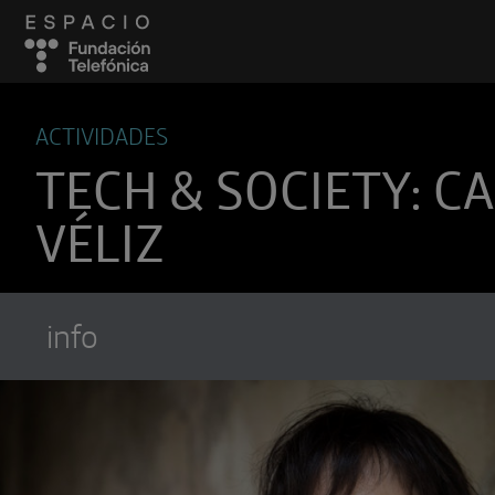
ACTIVIDADES
TECH & SOCIETY: C
VÉLIZ
info
Suscríbete a
Encuentros Fundación Tel
Utiliza cualquiera de tus clietes favori
recibir los nuevos episodios al instante