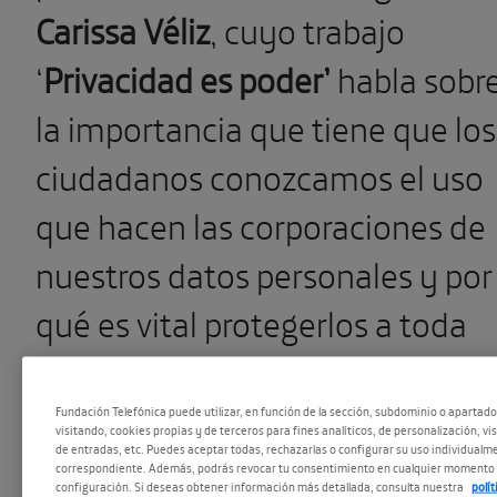
Carissa Véliz
, cuyo trabajo
‘
Privacidad es poder’
habla sobr
la importancia que tiene que los
ciudadanos conozcamos el uso
que hacen las corporaciones de
nuestros datos personales y por
qué es vital protegerlos a toda
costa. La investigadora estuvo
acompañada de
Almudena de l
Fundación Telefónica puede utilizar, en función de la sección, subdominio o apartad
visitando, cookies propias y de terceros para fines analíticos, de personalización, vi
de entradas, etc. Puedes aceptar todas, rechazarlas o configurar su uso individualme
Mata
,
managing
partner
de
correspondiente. Además, podrás revocar tu consentimiento en cualquier momento 
configuración. Si deseas obtener información más detallada, consulta nuestra
polí