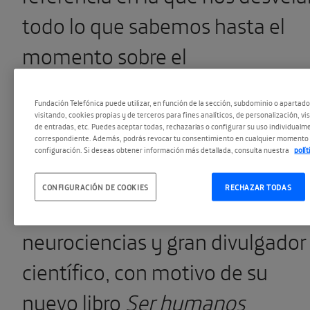
todo lo que sabemos hasta el
momento sobre el
funcionamiento del cerebro.
Fundación Telefónica puede utilizar, en función de la sección, subdominio o apartad
visitando, cookies propias y de terceros para fines analíticos, de personalización, vi
de entradas, etc. Puedes aceptar todas, rechazarlas o configurar su uso individualme
correspondiente. Además, podrás revocar tu consentimiento en cualquier momento 
Damos la bienvenida de nuevo
configuración. Si deseas obtener información más detallada, consulta nuestra
polí
en nuestro auditorio a
Facundo
CONFIGURACIÓN DE COOKIES
RECHAZAR TODAS
Manes
, referente mundial de las
neurociencias y gran divulgador
científico, con motivo de su
nuevo libro
Ser humanos