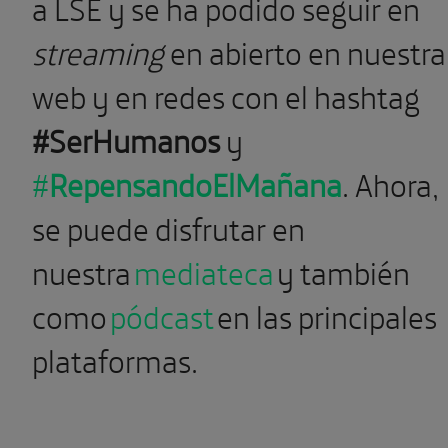
a LSE y se ha podido seguir en
streaming
en abierto en nuestra
web y en redes con el hashtag
#SerHumanos
y
#
RepensandoElMañana
. Ahora,
se puede disfrutar en
nuestra
mediateca
y también
como
pódcast
en las principales
plataformas.