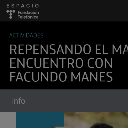
ACTIVIDADES
REPENSANDO EL M
ENCUENTRO CON
FACUNDO MANES
info
Suscríbete a
Encuentros Fundación Tel
Utiliza cualquiera de tus clietes favori
recibir los nuevos episodios al instante