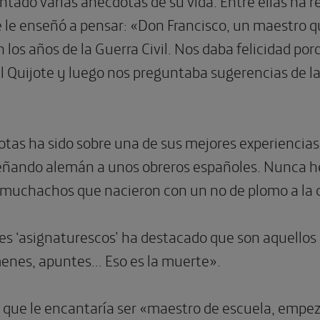
ntado varias anécdotas de su vida. Entre ellas ha r
e le enseñó a pensar: «Don Francisco, un maestro q
los años de la Guerra Civil. Nos daba felicidad por
l Quijote y luego nos preguntaba sugerencias de la
otas ha sido sobre una de sus mejores experiencias
ñando alemán a unos obreros españoles. Nunca he
muchachos que nacieron con un no de plomo a la c
res ‘asignaturescos’ ha destacado que son aquellos
enes, apuntes… Eso es la muerte».
 que le encantaría ser «maestro de escuela, empeza