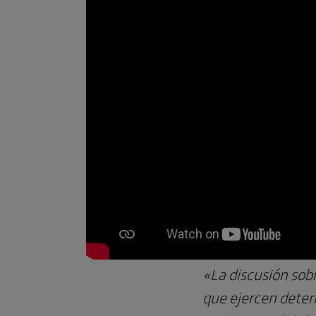
«La discusión sobr
que ejercen determ