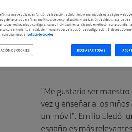
CON
efónica puede utilizar, en función de la sección, subdominio o apartado de esta página web que
as y de terceros para fines analíticos, de personalización, visualización de vídeos, reserva de en
r todas, rechazarlas o configurar su uso individualmente, clicando en el botón correspondient
r tu consentimiento en cualquier momento desde la opción de configuración. Si deseas obtene
, consulta nuestra
política de cookies
#SobreLaEducacion
ACIÓN DE COOKIES
RECHAZAR TODAS
ACEP
"Me gustaría ser maestro
vez y enseñar a los niños
un móvil". Emilio Lledó, 
españoles más relevantes