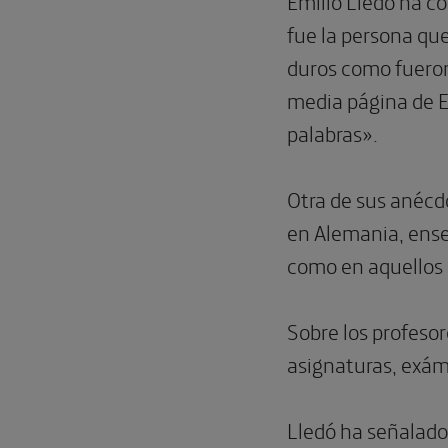
Emilio Lledó ha co
fue la persona qu
duros como fueron 
media página de E
palabras».
Otra de sus anécd
en Alemania, ense
como en aquellos 
Sobre los profeso
asignaturas, exám
Lledó ha señalado