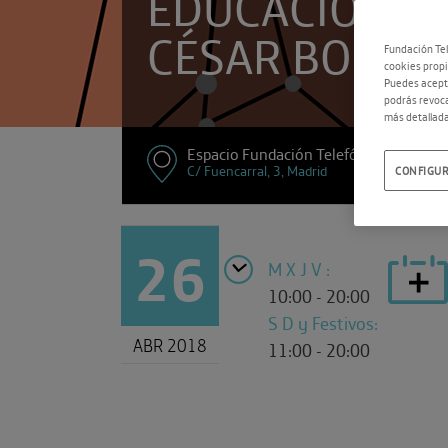
EDUCACIÓN’ 
CÉSAR BONA
Fundación Tel
cookies propi
Puedes acepta
podrás revoca
más detallada
Espacio Fundación Telefónica
C/ Fuencarral, 3, Madrid
CONFIGUR
26
M X J V :
10:00 - 20:00
S D y Festivos:
ABR 2018
11:00 - 20:00