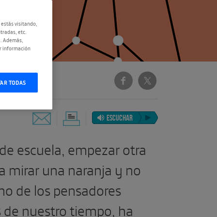
 estás visitando,
tradas, etc.
e. Además,
r información
TAR TODAS
ESCUCHAR
 de escuela, empezar otra
 a mirar una naranja y no
uno de los pensadores
 de nuestro tiempo, ha