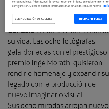
correspondiente. Además, podrás revocar tu consentimiento en cualquier momento 
fotógrafas siguieron la ruta que
configuración. Si deseas obtener información más detallada, consulta nuestra
polí
Morath realizó a lo largo del
CONFIGURACIÓN DE COOKIES
RECHAZAR TODAS
Danubio
en varios momentos d
su vida. Las ocho fotógrafas,
galardonadas con el prestigioso
premio Inge Morath, quisieron
rendirle homenaje y expandir su
legado con la producción de
nuevo imaginario visual.
Sus ocho miradas arrojan nuevo