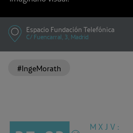
Espacio Fundación Telefónica
C/ Fuencarral, 3, Madrid
#IngeMorath
M X J V :