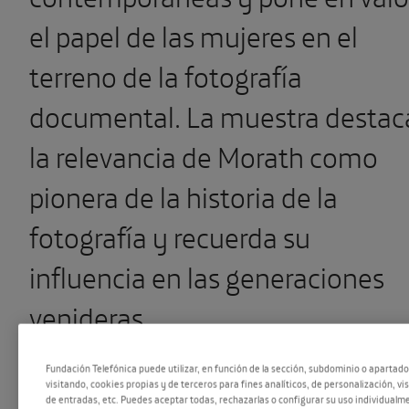
el papel de las mujeres en el
terreno de la fotografía
documental. La muestra destac
la relevancia de Morath como
pionera de la historia de la
fotografía y recuerda su
influencia en las generaciones
venideras.
Fundación Telefónica puede utilizar, en función de la sección, subdominio o apartad
visitando, cookies propias y de terceros para fines analíticos, de personalización, vi
Durante el verano de 2014, och
de entradas, etc. Puedes aceptar todas, rechazarlas o configurar su uso individualme