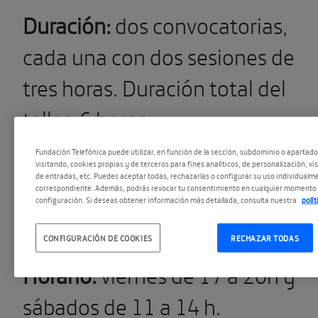
Duración:
dos convocatorias,
cada una con dos sesiones de
tres horas. Duración total del
taller: 6 horas.
Fechas:
viernes 22 y sábado 23
Fundación Telefónica puede utilizar, en función de la sección, subdominio o apartad
visitando, cookies propias y de terceros para fines analíticos, de personalización, vi
de noviembre de 2019
y vierne
de entradas, etc. Puedes aceptar todas, rechazarlas o configurar su uso individualme
correspondiente. Además, podrás revocar tu consentimiento en cualquier momento 
configuración. Si deseas obtener información más detallada, consulta nuestra
polí
17 y sábado 18 de enero de
2020.
CONFIGURACIÓN DE COOKIES
RECHAZAR TODAS
Horario:
viernes de 17 a 20h y
sábados de 11 a 14 h.