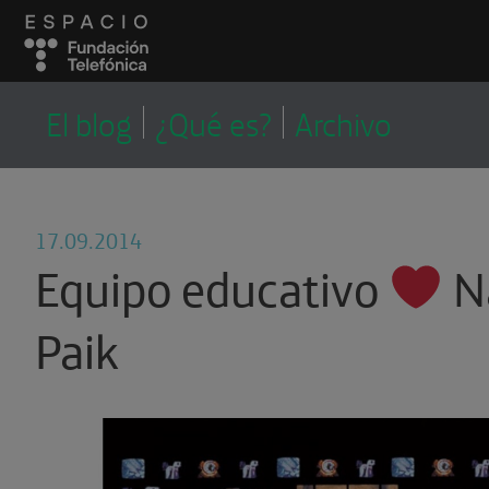
LA CORRALA
LA CORRALA, EL
El blog
¿Qué es?
Archivo
BLOG DEL EQUIPO
EDUCATIVO
17.09.2014
Equipo educativo
N
Paik