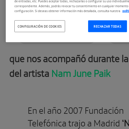
de entradas, etc. Puedes aceptar todas, rechazarlas o configurar su uso individualme
correspondiente. Además, podrás revocar tu consentimiento en cualquier momento 
#Paik Nam June
configuración. Si deseas obtener información más detallada, consulta nuestra
polí
CONFIGURACIÓN DE COOKIES
RECHAZAR TODAS
#SeoTaiji and Boys
#Vi
Recuperamos una canción po
que nos acompañó durante la
del artista
Nam June Paik
En el año 2007 Fundación
Telefónica trajo a Madrid
‘