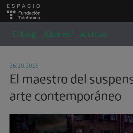
LA CORRALA
LA CORRALA, EL
El blog
¿Qué es?
Archivo
BLOG DEL EQUIPO
EDUCATIVO
26.10.2016
El maestro del suspen
arte contemporáneo