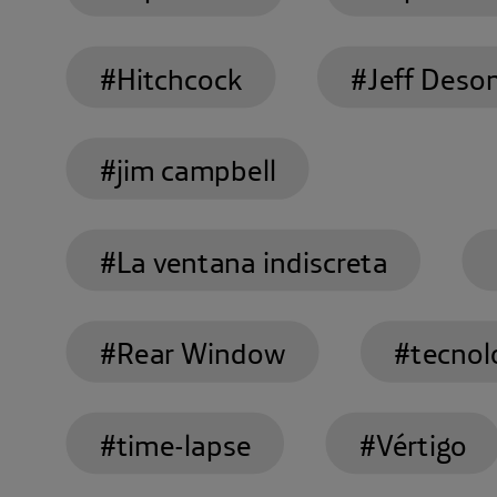
#Hitchcock
#Jeff Deso
#jim campbell
#La ventana indiscreta
#Rear Window
#tecnol
La influencia de Alfred Hitchc
#time-lapse
#Vértigo
extiende más allá del ámbito