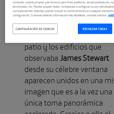
visitando, cookies propias y de terceros para fines analíticos, de personalización, vi
de entradas, etc. Puedes aceptar todas, rechazarlas o configurar su uso individualme
correspondiente. Además, podrás revocar tu consentimiento en cualquier momento 
configuración. Si deseas obtener información más detallada, consulta nuestra
polí
CONFIGURACIÓN DE COOKIES
RECHAZAR TODAS
En
Rear Window Timelaps
patio y los edificios que
observaba
James Stewart
desde su célebre ventana
aparecen unidos en una m
imagen que es a la vez una
única toma panorámica
acelerada. Gracias a ella el