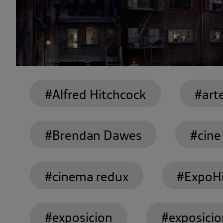
#Alfred Hitchcock
#art
#Brendan Dawes
#cine
#cinema redux
#ExpoHi
#exposicion
#exposici