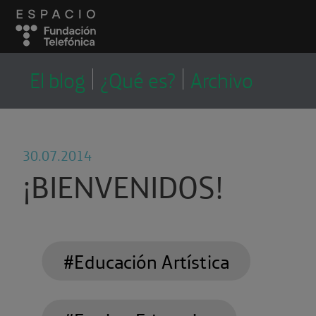
LA CORRALA
LA CORRALA, EL
El blog
¿Qué es?
Archivo
BLOG DEL EQUIPO
EDUCATIVO
30.07.2014
¡BIENVENIDOS!
#Educación Artística