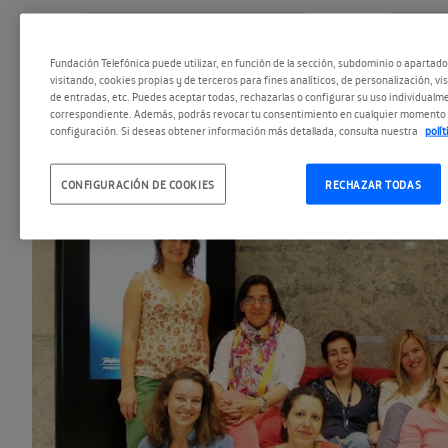
Ocho educadoras más dos estudiantes: de
#Susana González
#U
experiencia formativa en el Departamento Edu
Fundación Telefónica puede utilizar, en función de la sección, subdominio o apartad
Fundación Telefónica de Madrid.
visitando, cookies propias y de terceros para fines analíticos, de personalización, vi
de entradas, etc. Puedes aceptar todas, rechazarlas o configurar su uso individualme
correspondiente. Además, podrás revocar tu consentimiento en cualquier momento 
configuración. Si deseas obtener información más detallada, consulta nuestra
polí
CONFIGURACIÓN DE COOKIES
RECHAZAR TODAS