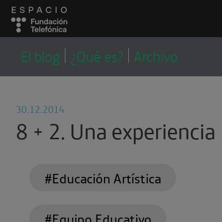
LA CORRALA
LA CORRALA, EL
El blog
¿Qué es?
Archivo
BLOG DEL EQUIPO
EDUCATIVO
30.12.2014
8 + 2. Una experiencia
formativa
#Educación Artística
#Equipo Educativo