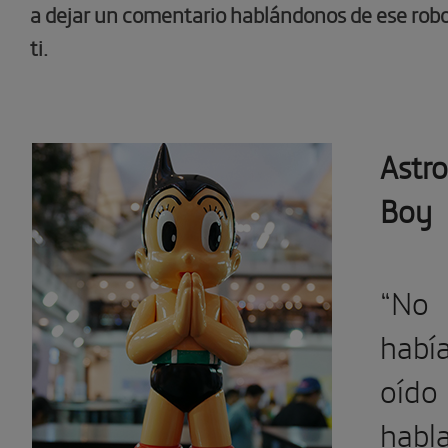
a dejar un comentario hablándonos de ese robo
ti.
Astro
Boy
“No
habí
oído
habl