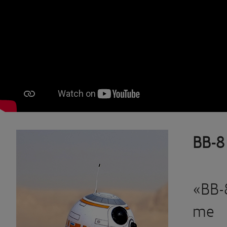
BB-8
«BB-
me