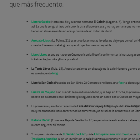
que más frecuento:
Librería Galdós
(Hortaleza, 5) y su prima hermana
El Galeón
(Sagasta, 7). Tengo entend
así. La una la tengo al lado del curro, la otra al lado de casa y no hay semana que no me
tienen un almacén en las afueras ¡con más de un millón de libros!
Arrebato Libros
(La Palma, 21) es una de las primeras librerías de viejo que conocí en M
cuando. Tienen un catálogo estupendo y el trato es inmejorable.
Libros Libres
acaba de nacer en Chamberí con la filosofía de fomentar la lectura y acerca
totalmente gratuita. ¡Hurra por ellos!
La Tarde Libros
(Ruiz, 15). Antes la teníamos en el pasaje de la calle Montera y ahora
es su estupendo
blog
Librería San Ginés
(Pasadizo de San Ginés, 2) Compres o no libros, una
foto
te tienes qu
Cuesta de Moyano
. Uno cuando llega en tren a Madrid, y se baja en Atocha, lo primer
bocata de calamares en el Brillante y lo segundo darse un paseo por la Cuesta de Moya
En primavera y en otoño tenemos la
Feria del libro Viejo y Antiguo
y la del
Libro Antigu
muy recomendable para aprovechar los primeros rayos de sol de la primavera o los último
Italiana Madrid
(Corredera Baja de San Pablo, 10) especializada en literatura italiana 
puedes degustar allí mismo.
Y no quiero olvidarme de
El Desván del Libro
, ni de
Libros para un mundo mejor
, ni de
Li
Tres Rosas Amarillas
, ni de las librerías de la
calle Huertas
y alrededores, ni de las de la
c