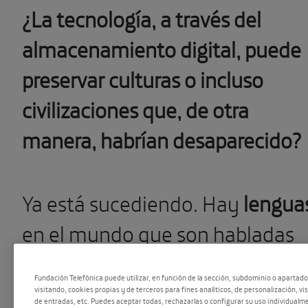
¿La tecnología, a través del
almacenamiento digital, puede
preservar culturas o incluso
civilizaciones que, de otra
manera, habrían desaparecido?
Ya está sucediendo. Hay
lengua
en el mundo que son habladas
por solo algunos miles de
Fundación Telefónica puede utilizar, en función de la sección, subdominio o apartad
personas. Si algunas de estas
visitando, cookies propias y de terceros para fines analíticos, de personalización, vi
de entradas, etc. Puedes aceptar todas, rechazarlas o configurar su uso individualme