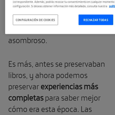
correspondiente. Además, podrás revocar tu consentimiento en cualquier momento 
personas están en Internet, lo
configuración. Si deseas obtener información más detallada, consulta nuestra
polí
que suele suceder, y hablan ent
CONFIGURACIÓN DE COOKIES
RECHAZAR TODAS
sí, eso está siendo preservado. E
asombroso.
Es más, antes se preservaban
libros, y ahora podemos
preservar
experiencias más
completas
para saber mejor
cómo era esta época. Las