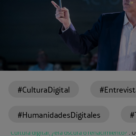
#CulturaDigital
#Entrevist
#HumanidadesDigitales
#
‘Cultura digital, ¿era oscura o renacimiento?’
. 