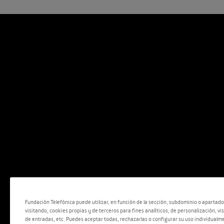
Fundación Telefónica puede utilizar, en función de la sección, subdominio o apartad
visitando, cookies propias y de terceros para fines analíticos, de personalización, vi
de entradas, etc. Puedes aceptar todas, rechazarlas o configurar su uso individualme